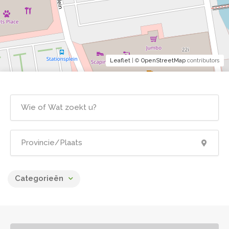
Leaflet
| ©
OpenStreetMap
contributors
Categorieën