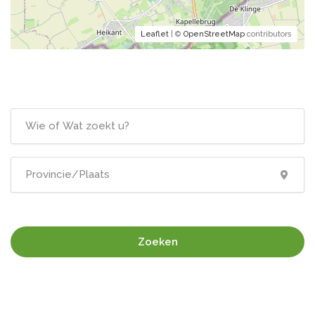
Leaflet
| ©
OpenStreetMap
contributors
Zoeken