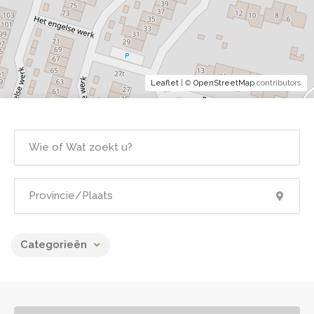
Leaflet
| ©
OpenStreetMap
contributors
Categorieën