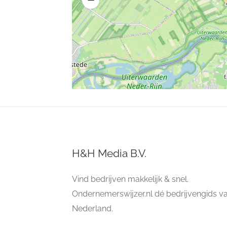
H&H Media B.V.
Vind bedrijven makkelijk & snel.
Ondernemerswijzer.nl dé bedrijvengids v
Nederland.