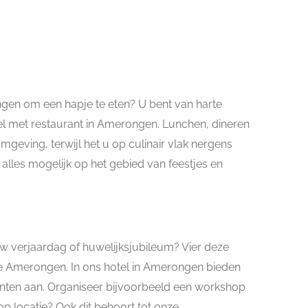
ngen om een hapje te eten? U bent van harte
el met restaurant in Amerongen. Lunchen, dineren
mgeving, terwijl het u op culinair vlak nergens
 alles mogelijk op het gebied van feestjes en
w verjaardag of huwelijksjubileum? Vier deze
 te Amerongen. In ons hotel in Amerongen bieden
nten aan. Organiseer bijvoorbeeld een workshop
op locatie? Ook dit behoort tot onze