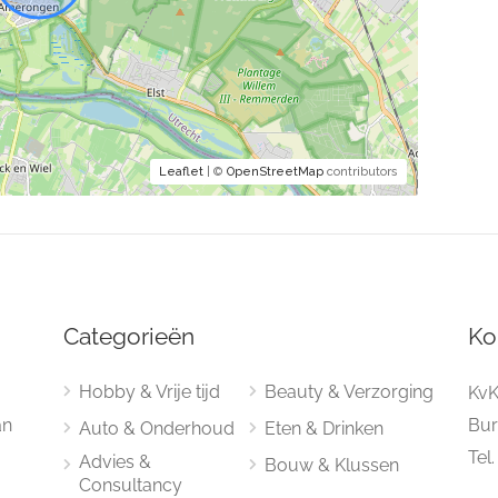
Leaflet
| ©
OpenStreetMap
contributors
Categorieën
Ko
Hobby & Vrije tijd
Beauty & Verzorging
KvK
an
Bur
Auto & Onderhoud
Eten & Drinken
Tel
Advies &
Bouw & Klussen
Consultancy