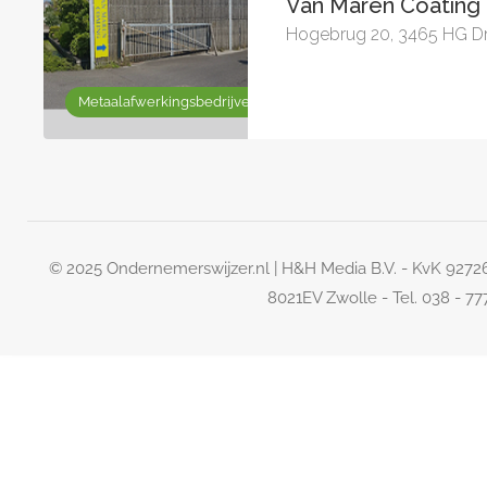
Van Maren Coating 
Hogebrug 20, 3465 HG D
Metaalafwerkingsbedrijven
© 2025 Ondernemerswijzer.nl | H&H Media B.V. - KvK 927
8021EV Zwolle - Tel. 038 - 7