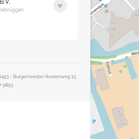
B.V.
riebruggen
26453 - Burgemeester Roelenweg 13,
77 9853