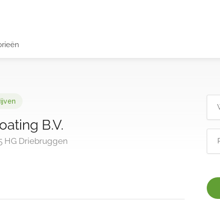
orieën
ijven
ating B.V.
5 HG Driebruggen