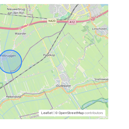
Leaflet
| ©
OpenStreetMap
contributors