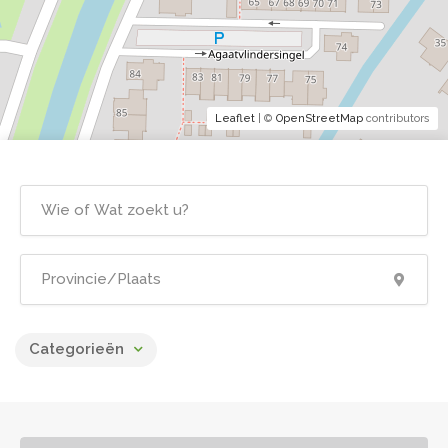
Leaflet
| ©
OpenStreetMap
contributors
Categorieën