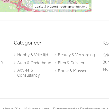
Leaflet
| ©
OpenStreetMap
contributors
Categorieën
Ko
Hobby & Vrije tijd
Beauty & Verzorging
KvK
an
Bur
Auto & Onderhoud
Eten & Drinken
Tel
Advies &
Bouw & Klussen
Consultancy