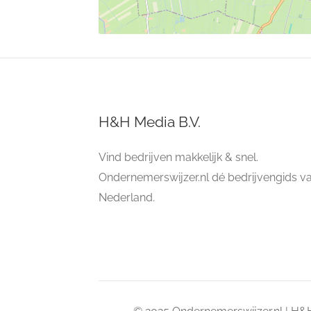
H&H Media B.V.
Vind bedrijven makkelijk & snel.
Ondernemerswijzer.nl dé bedrijvengids v
Nederland.