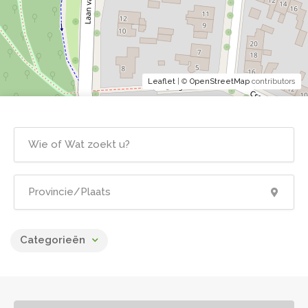
Leaflet
| ©
OpenStreetMap
contributors
Categorieën