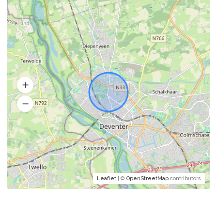
Leaflet
| ©
OpenStreetMap
contributors