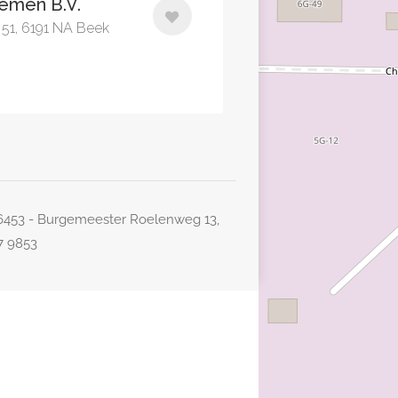
emen B.V.
 51, 6191 NA Beek
26453 - Burgemeester Roelenweg 13,
77 9853