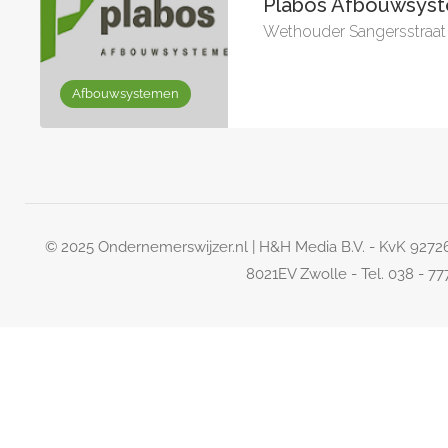
Plabos Afbouwsyst
Wethouder Sangersstraat
Afbouwsystemen
© 2025 Ondernemerswijzer.nl | H&H Media B.V. - KvK 927
8021EV Zwolle - Tel. 038 - 7