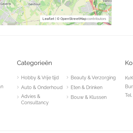
Leaflet
| ©
OpenStreetMap
contributors
Categorieën
Ko
Hobby & Vrije tijd
Beauty & Verzorging
KvK
an
Bur
Auto & Onderhoud
Eten & Drinken
Tel
Advies &
Bouw & Klussen
Consultancy