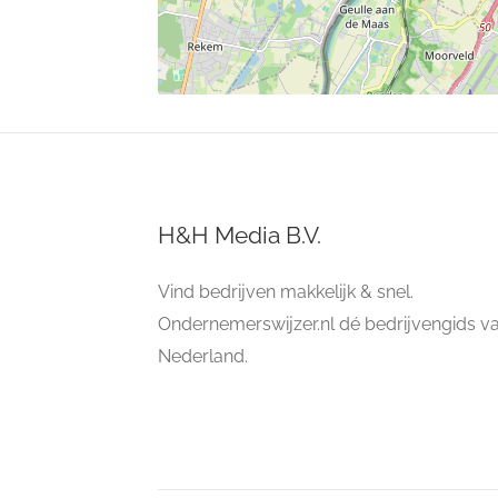
H&H Media B.V.
Vind bedrijven makkelijk & snel.
Ondernemerswijzer.nl dé bedrijvengids v
Nederland.