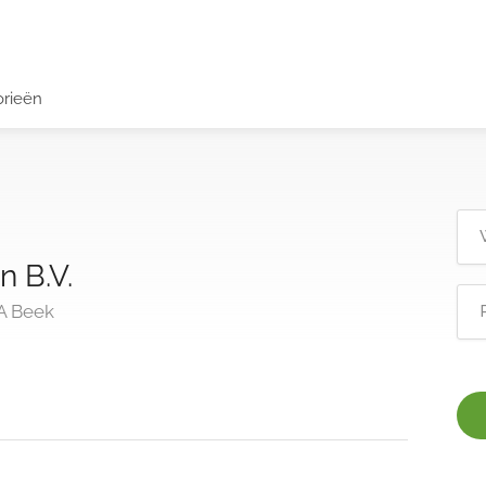
orieën
 B.V.
A Beek