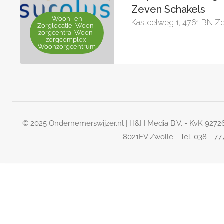
Zeven Schakels
Woon- en
Kasteelweg 1, 4761 BN 
Zorglocatie, Woon-
zorgcentra, Woon-
zorgcomplex,
Woonzorgcentrum
© 2025 Ondernemerswijzer.nl | H&H Media B.V. - KvK 927
8021EV Zwolle - Tel. 038 - 7