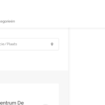
tegorieën
centrum De