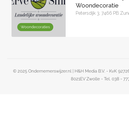
Woondecoratie
Petersdijk 3, 7466 PB Zun
Woondecoraties
© 2025 Ondernemerswijzer.nl | H&H Media B.V. - KvK 927
8021EV Zwolle - Tel. 038 - 7