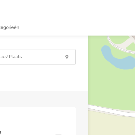
tegorieën
e