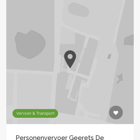
Vervoer & Transport
Personenvervoer Geerets De