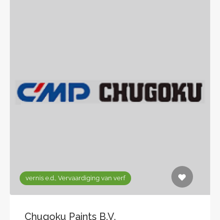
vernis e.d., Vervaardiging van verf
Chugoku Paints B.V.