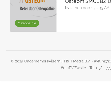
Osteom SMC JBZ D
Marathonloop 1, 5235 AA
Osteopathie
© 2025 Ondernemerswijzer.nl | H&H Media B.V. - KvK 927
8021EV Zwolle - Tel. 038 - 7