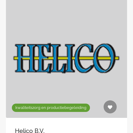
kwaliteitszorg en productiebegeleiding
Helico B.V.