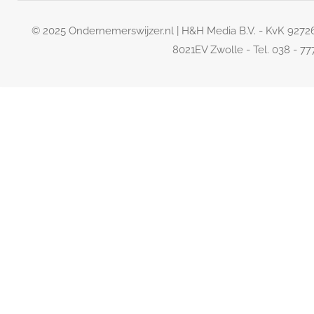
© 2025 Ondernemerswijzer.nl | H&H Media B.V. - KvK 927
8021EV Zwolle - Tel. 038 - 7