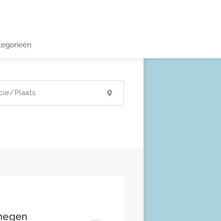
tegorieën
jmegen