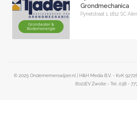
Grondmechanica
Pyrietstraat 1, 1812 SC Al
Grondwater &
Bodemenergie
© 2025 Ondernemerswijzer.nl | H&H Media B.V. - KvK 927
8021EV Zwolle - Tel. 038 - 7