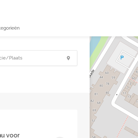
tegorieën
au voor