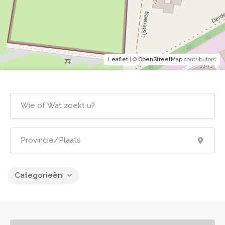
Leaflet
| ©
OpenStreetMap
contributors
Categorieën