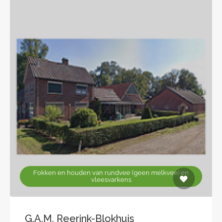
Fokken en houden van rundvee (geen melkvee) en
vleesvarkens
G.A.M. Reerink-Blokhuis