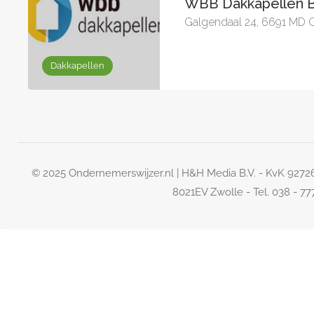
WBB Dakkapellen B
Galgendaal 24, 6691 MD 
Dakkapellen
© 2025 Ondernemerswijzer.nl | H&H Media B.V. - KvK 927
8021EV Zwolle - Tel. 038 - 7