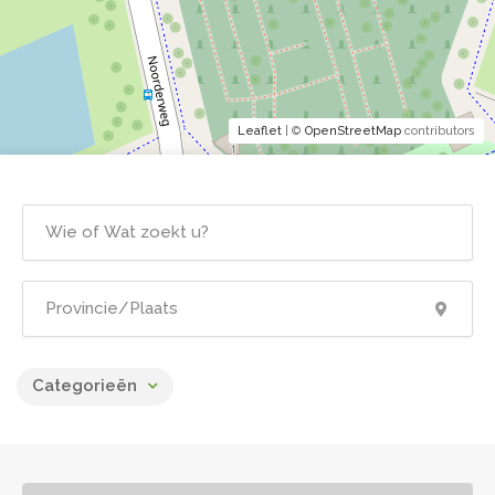
Leaflet
| ©
OpenStreetMap
contributors
Categorieën