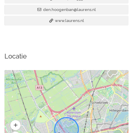
den.hoogenban@laurens.nl
www.laurens.nl
Locatie