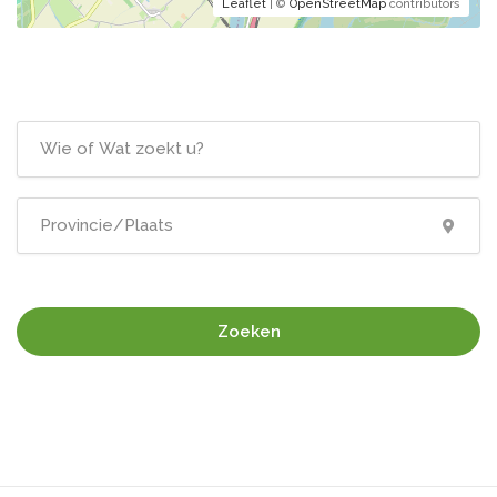
Leaflet
| ©
OpenStreetMap
contributors
Zoeken