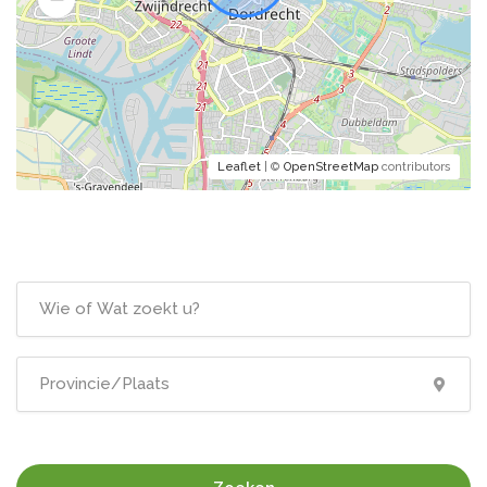
Leaflet
| ©
OpenStreetMap
contributors