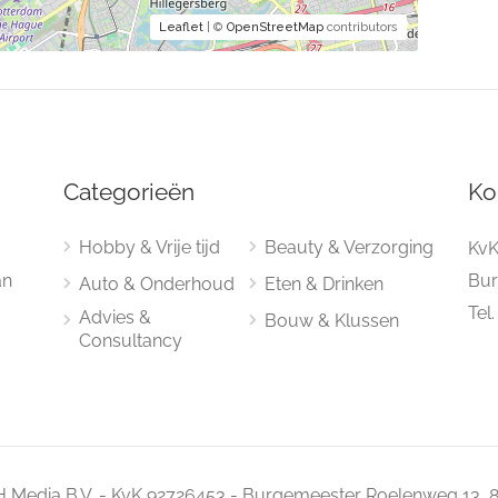
Leaflet
| ©
OpenStreetMap
contributors
Categorieën
Ko
Hobby & Vrije tijd
Beauty & Verzorging
KvK
an
Bur
Auto & Onderhoud
Eten & Drinken
Tel
Advies &
Bouw & Klussen
Consultancy
 Media B.V. - KvK 92726453 - Burgemeester Roelenweg 13, 8