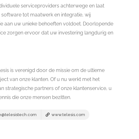
ividuele serviceproviders achterwege en laat
 software tot maatwerk en integratie, wij
ie aan uw unieke behoeften voldoet. Doorlopende
e zorgen ervoor dat uw investering langdurig en
esis is verenigd door de missie om de ultieme
raject van onze klanten. Of u nu werkt met het
 strategische partners of onze klantenservice, u
kennis die onze mensen bezitten.
e@telesistech.com
www.telesis.com