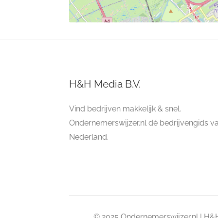
H&H Media B.V.
Vind bedrijven makkelijk & snel.
Ondernemerswijzer.nl dé bedrijvengids v
Nederland.
© 2025 Ondernemerswijzer.nl | H&H