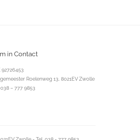
m in Contact
 92726453
gemeester Roelenweg 13, 8021EV Zwolle
. 038 – 777 9853
021EV Zwolle - Tel. 038 - 777 9853