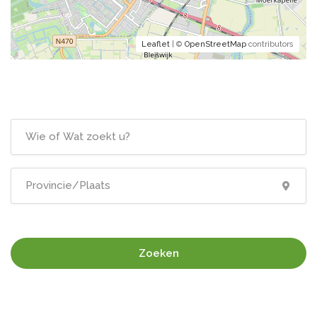
Leaflet
| ©
OpenStreetMap
contributors
Zoeken