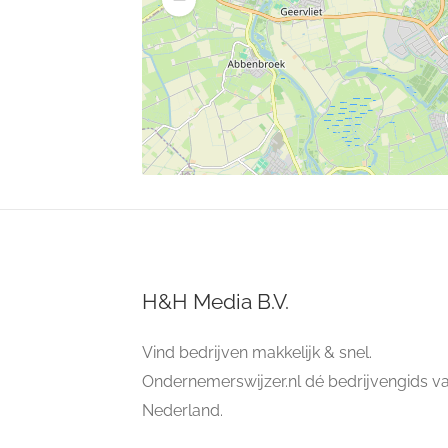
H&H Media B.V.
Vind bedrijven makkelijk & snel.
Ondernemerswijzer.nl dé bedrijvengids v
Nederland.