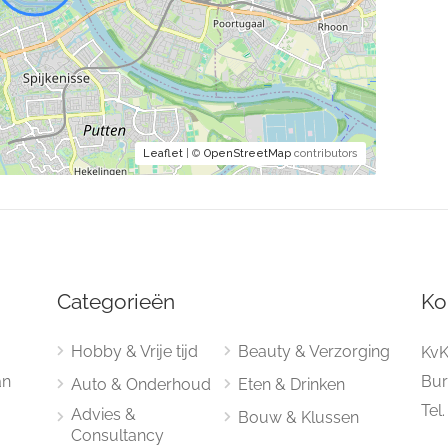
Leaflet
| ©
OpenStreetMap
contributors
Categorieën
Ko
Hobby & Vrije tijd
Beauty & Verzorging
KvK
an
Bur
Auto & Onderhoud
Eten & Drinken
Tel
Advies &
Bouw & Klussen
Consultancy