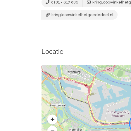
0181 - 617 086
kringloopwinkelhet
kringloopwinkelhetgoededoel.nl
Locatie