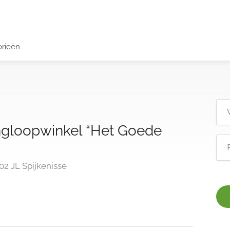
orieën
ingloopwinkel “Het Goede
02 JL Spijkenisse