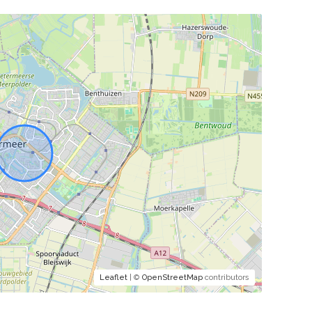
Leaflet
| ©
OpenStreetMap
contributors