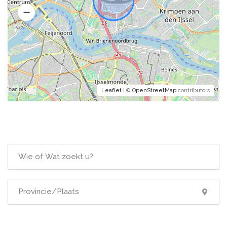
Leaflet
| ©
OpenStreetMap
contributors