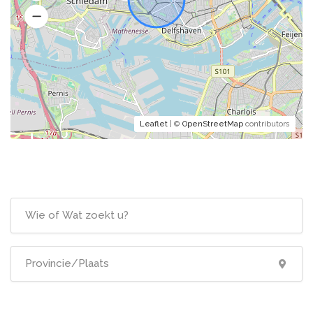
Leaflet
| ©
OpenStreetMap
contributors