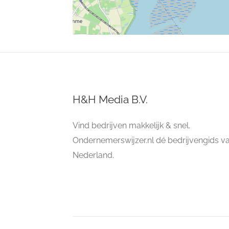
H&H Media B.V.
Vind bedrijven makkelijk & snel.
Ondernemerswijzer.nl dé bedrijvengids v
Nederland.