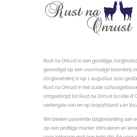
Rust na Onrust is een gezellige zorgboerde
gevestigd op een voormalige boerderij o
zorgboerderij is op 1 augustus 2012 gesta
Rust na Onrust in het oude schoolgebouw
omgedoopt tot Rust na Onrust locatie d’ O
verlengde van en op loopafstand van loc
We bieden passende dagbesteding aan een
op een prettige manier stimuleren en lere
voor iedereen met een indicatie. En voo