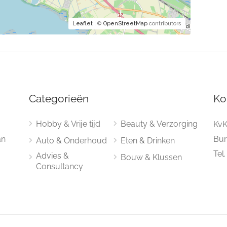
Leaflet
| ©
OpenStreetMap
contributors
Categorieën
Ko
Hobby & Vrije tijd
Beauty & Verzorging
KvK
an
Bur
Auto & Onderhoud
Eten & Drinken
Tel
Advies &
Bouw & Klussen
Consultancy