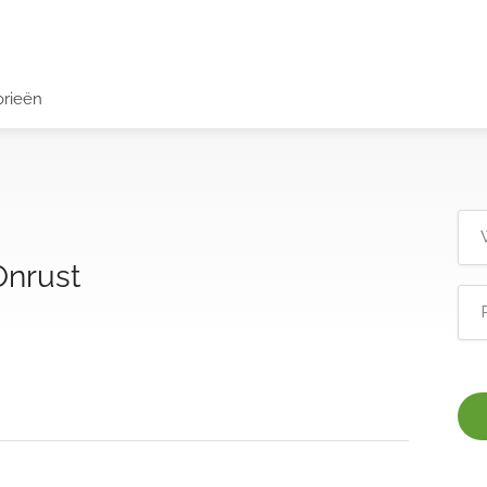
orieën
Onrust