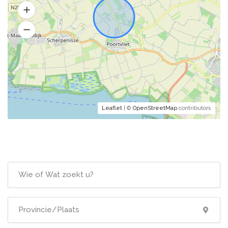
Leaflet
| ©
OpenStreetMap
contributors