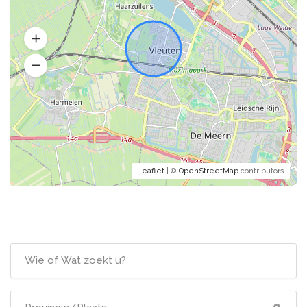
Leaflet
| ©
OpenStreetMap
contributors