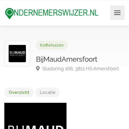
Koffiehuizen
BijMaudAmersfoort
Stadsring 166, 3811 HS Amersfoort
Overzicht
Locatie