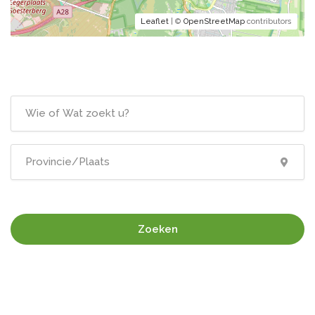
Leaflet
| ©
OpenStreetMap
contributors
Zoeken