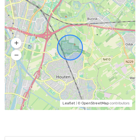
Leaflet
| ©
OpenStreetMap
contributors