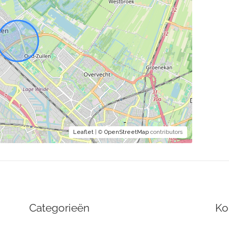
Leaflet
| ©
OpenStreetMap
contributors
Categorieën
Ko