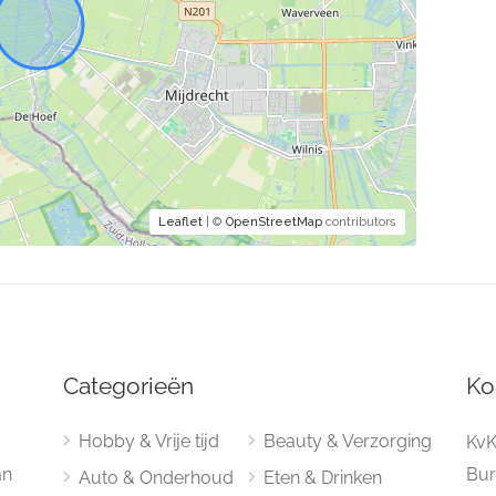
Leaflet
| ©
OpenStreetMap
contributors
Categorieën
Ko
Hobby & Vrije tijd
Beauty & Verzorging
KvK
an
Bur
Auto & Onderhoud
Eten & Drinken