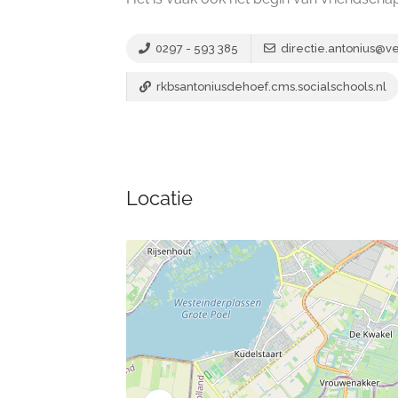
0297 - 593 385
directie.antonius@v
rkbsantoniusdehoef.cms.socialschools.nl
Locatie