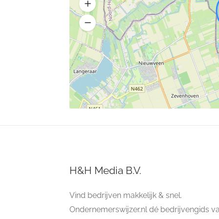
H&H Media B.V.
Vind bedrijven makkelijk & snel.
Ondernemerswijzer.nl dé bedrijvengids v