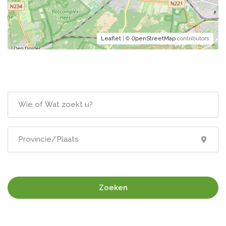
Leaflet
| ©
OpenStreetMap
contributors
Zoeken