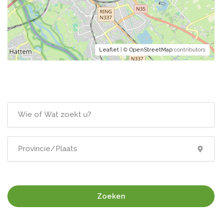
Leaflet
| ©
OpenStreetMap
contributors
Zoeken