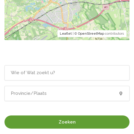
Leaflet
| ©
OpenStreetMap
contributors
Zoeken