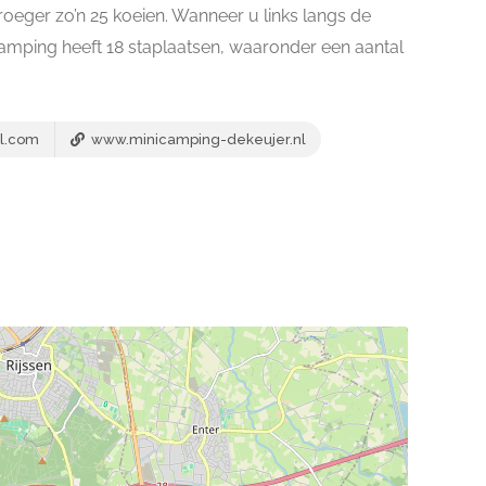
vroeger zo’n 25 koeien. Wanneer u links langs de
camping heeft 18 staplaatsen, waaronder een aantal
l.com
www.minicamping-dekeujer.nl