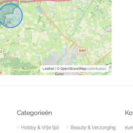
Leaflet
| ©
OpenStreetMap
contributors
Categorieën
Ko
Hobby & Vrije tijd
Beauty & Verzorging
KvK