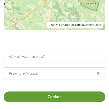
Leaflet
| ©
OpenStreetMap
contributors
Zoeken