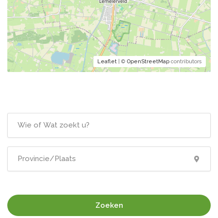
Leaflet
| ©
OpenStreetMap
contributors
Zoeken