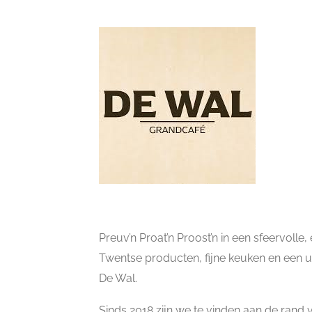
Preuv’n Proat’n Proost’n in een sfeervolle,
Twentse producten, fijne keuken en een ui
De Wal.
Sinds 2018 zijn we te vinden aan de rand