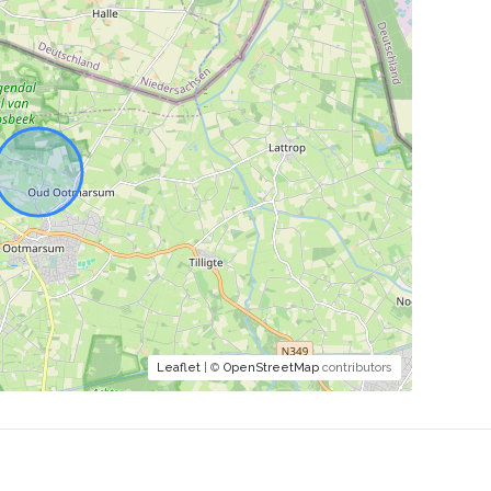
Leaflet
| ©
OpenStreetMap
contributors