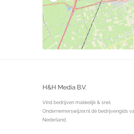
H&H Media B.V.
Vind bedrijven makkelijk & snel.
Ondernemerswijzer.nl dé bedrijvengids v
Nederland.