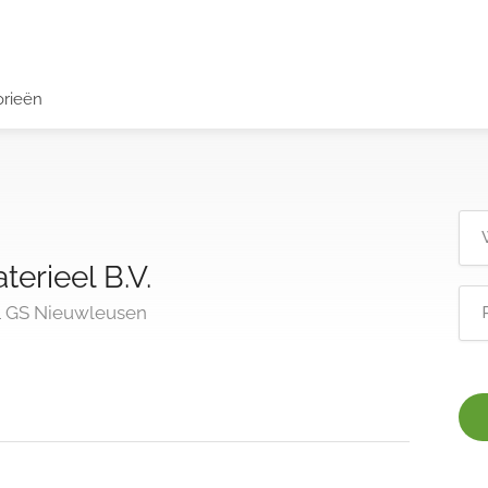
orieën
erieel B.V.
11 GS Nieuwleusen