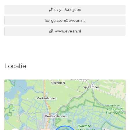
075 - 647 3000
gtijssen@evean.nl
www.evean.nl
Locatie