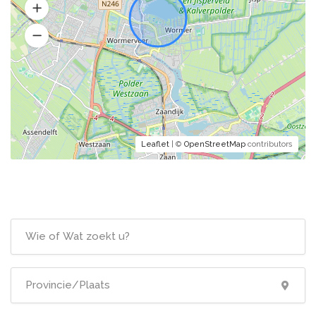
Leaflet
| ©
OpenStreetMap
contributors