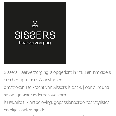
Sissers Haarverzorging is opgericht in 1988 en inmiddels
een begrip in heel Zaanstad en
omstreken. De kracht van Sissers is dat wij een allround
salon zijn waar iedereen welkom
is! Kwaliteit, klantbeleving, gepassioneerde haarstylistes
en blije klanten zijn de